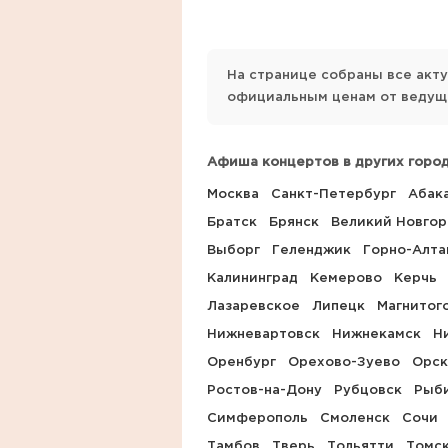
На странице собраны все акт
официальным ценам от ведущи
Афиша концертов в других город
Москва
Санкт-Петербург
Абак
Братск
Брянск
Великий Новго
Выборг
Геленджик
Горно-Алта
Калининград
Кемерово
Керчь
Лазаревское
Липецк
Магнитог
Нижневартовск
Нижнекамск
Н
Оренбург
Орехово-Зуево
Орск
Ростов-на-Дону
Рубцовск
Рыб
Симферополь
Смоленск
Сочи
Тамбов
Тверь
Тольятти
Томс