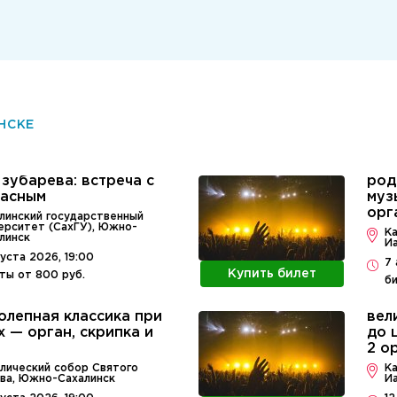
НСКЕ
 зубарева: встреча с
род
расным
муз
орг
линский государственный
ерситет (СахГУ), Южно-
К
линск
И
густа 2026, 19:00
7 
Купить билет
ты от 800 руб.
би
олепная классика при
вел
х — орган, скрипка и
до 
2 о
лический собор Святого
К
ва, Южно-Сахалинск
И