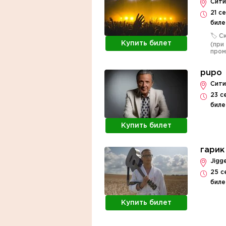
Сити
21 с
биле
🏷️ 
Купить билет
(при
про
pupo
Сити
23 с
биле
Купить билет
гарик
Jigg
25 с
биле
Купить билет