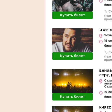
11 с
биле
🏷️ 
Купить билет
(при
про
trueт
Sova
19 с
биле
🏷️ 
Купить билет
(при
про
вениа
сердц
Саха
унив
Саха
19 с
Купить билет
биле
княzz