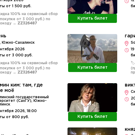
ентября 2026
12
ты от 1 500 руб.
би
Скидка 100% на сервисный сбор
Купить билет
 покупке от 3 000 руб.) по
мокоду →
ZZ326487
ень
гар
, Южно-Сахалинск
S
ентября 2026
1
ты от 3 000 руб.
би
Скидка 100% на сервисный сбор
🏷
Купить билет
 покупке от 3 000 руб.) по
(п
мокоду →
ZZ326487
п
мин ким: там, где
вик
е моё
С
линский государственный
20
ерситет (СахГУ), Южно-
линск
би
ентября 2026, 18:00
Купить билет
ты от 800 руб.
кня