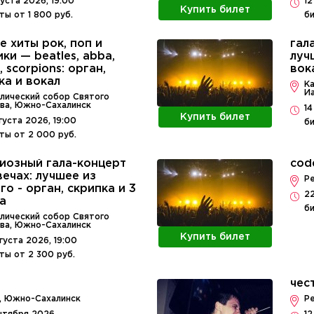
вгуста 2026, 19:00
12
Купить билет
ты от 1 800 руб.
би
е хиты рок, поп и
гал
ики — beatles, abba,
луч
 scorpions: орган,
вок
ка и вокал
К
И
лический собор Святого
ва, Южно-Сахалинск
14
Купить билет
вгуста 2026, 19:00
би
ты от 2 000 руб.
иозный гала-концерт
cod
вечах: лучшее из
Р
го - орган, скрипка и 3
22
а
би
лический собор Святого
ва, Южно-Сахалинск
Купить билет
вгуста 2026, 19:00
ты от 2 300 руб.
чес
, Южно-Сахалинск
Р