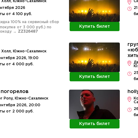
 Холл, Южно-Сахалинск
С
ентября 2026
21
ты от 4 100 руб.
би
Скидка 100% на сервисный сбор
Купить билет
 покупке от 3 000 руб.) по
мокоду →
ZZ326487
гру
«юб
 Холл, Южно-Сахалинск
хит
ентября 2026, 19:00
Д
ты от 4 000 руб.
Ю
25
Купить билет
би
 погорелов
holl
er Pony, Южно-Сахалинск
К
С
ентября 2026, 20:00
26
ты от 2 000 руб.
би
Купить билет