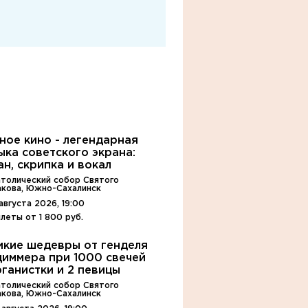
ное кино - легендарная
ыка советского экрана:
ан, скрипка и вокал
атолический собор Святого
акова, Южно-Сахалинск
августа 2026, 19:00
леты от 1 800 руб.
икие шедевры от генделя
циммера при 1000 свечей
рганистки и 2 певицы
атолический собор Святого
акова, Южно-Сахалинск