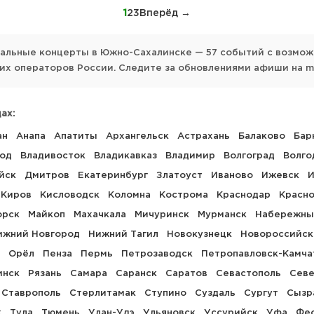
1
2
3
Вперёд →
уальные концерты в Южно-Сахалинске — 57 событий с возмож
х операторов России. Следите за обновлениями афиши на mo
ах:
ан
Анапа
Апатиты
Архангельск
Астрахань
Балаково
Бар
род
Владивосток
Владикавказ
Владимир
Волгоград
Волго
йск
Дмитров
Екатеринбург
Златоуст
Иваново
Ижевск
И
Киров
Кисловодск
Коломна
Кострома
Краснодар
Красн
орск
Майкоп
Махачкала
Мичуринск
Мурманск
Набережны
ижний Новгород
Нижний Тагил
Новокузнецк
Новороссийск
Орёл
Пенза
Пермь
Петрозаводск
Петропавловск-Камча
инск
Рязань
Самара
Саранск
Саратов
Севастополь
Севе
Ставрополь
Стерлитамак
Ступино
Суздаль
Сургут
Сызр
к
Тула
Тюмень
Улан-Удэ
Ульяновск
Уссурийск
Уфа
Фе