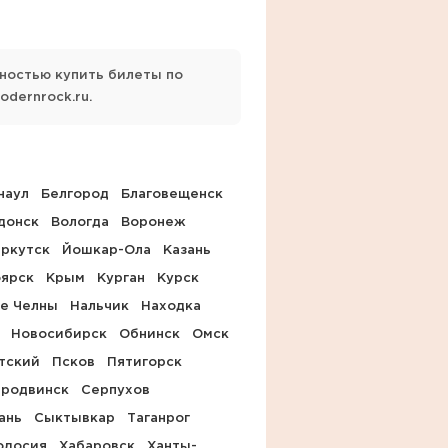
ностью купить билеты по
dernrock.ru.
наул
Белгород
Благовещенск
донск
Вологда
Воронеж
ркутск
Йошкар-Ола
Казань
оярск
Крым
Курган
Курск
е Челны
Нальчик
Находка
Новосибирск
Обнинск
Омск
тский
Псков
Пятигорск
родвинск
Серпухов
ань
Сыктывкар
Таганрог
одосия
Хабаровск
Ханты-