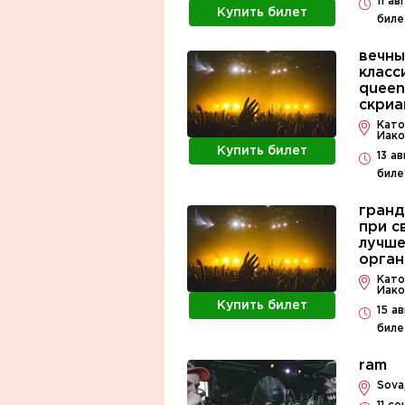
11 а
Купить билет
биле
вечны
класс
queen,
скриа
Като
Иако
Купить билет
13 а
биле
гранд
при с
лучше
орган
Като
Иако
Купить билет
15 а
биле
ram
Sova