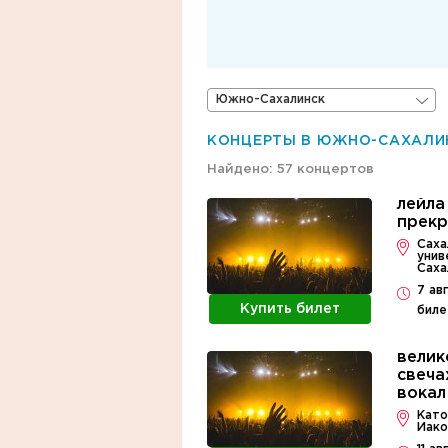
Южно-Сахалинск
КОНЦЕРТЫ В ЮЖНО-САХАЛИ
Найдено: 57 концертов
лейла
прек
Саха
унив
Саха
7 ав
Купить билет
биле
велик
свеча
вокал
Като
Иако