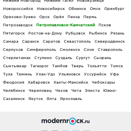
Нижний Новгород
Нижний Тагил
Новокузнецк
Новороссийск
Новосибирск
Обнинск
Омск
Оренбург
Орехово-Зуево
Орск
Орёл
Пенза
Пермь
Петрозаводск
Петропавловск-Камчатский
Псков
Пятигорск
Ростов-на-Дону
Рубцовск
Рыбинск
Рязань
Самара
Саранск
Саратов
Севастополь
Северодвинск
Серпухов
Симферополь
Смоленск
Сочи
Ставрополь
Стерлитамак
Ступино
Суздаль
Сургут
Сызрань
Сыктывкар
Таганрог
Тамбов
Тверь
Тольятти
Томск
Тула
Тюмень
Улан-Удэ
Ульяновск
Уссурийск
Уфа
Феодосия
Хабаровск
Ханты-Мансийск
Чебоксары
Челябинск
Череповец
Чехов
Чита
Элиста
Южно-
Сахалинск
Якутск
Ялта
Ярославль