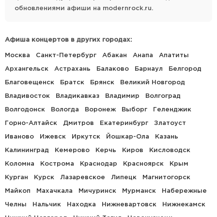
обновлениями афиши на modernrock.ru.
Афиша концертов в других городах:
Москва
Санкт-Петербург
Абакан
Анапа
Апатиты
Архангельск
Астрахань
Балаково
Барнаул
Белгород
Благовещенск
Братск
Брянск
Великий Новгород
Владивосток
Владикавказ
Владимир
Волгоград
Волгодонск
Вологда
Воронеж
Выборг
Геленджик
Горно-Алтайск
Дмитров
Екатеринбург
Златоуст
Иваново
Ижевск
Иркутск
Йошкар-Ола
Казань
Калининград
Кемерово
Керчь
Киров
Кисловодск
Коломна
Кострома
Краснодар
Красноярск
Крым
Курган
Курск
Лазаревское
Липецк
Магнитогорск
Майкоп
Махачкала
Мичуринск
Мурманск
Набережные
Челны
Нальчик
Находка
Нижневартовск
Нижнекамск