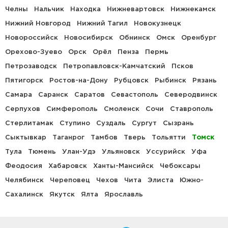
Челны
Нальчик
Находка
Нижневартовск
Нижнекамск
Нижний Новгород
Нижний Тагил
Новокузнецк
Новороссийск
Новосибирск
Обнинск
Омск
Оренбург
Орехово-Зуево
Орск
Орёл
Пенза
Пермь
Петрозаводск
Петропавловск-Камчатский
Псков
Пятигорск
Ростов-на-Дону
Рубцовск
Рыбинск
Рязань
Самара
Саранск
Саратов
Севастополь
Северодвинск
Серпухов
Симферополь
Смоленск
Сочи
Ставрополь
Стерлитамак
Ступино
Суздаль
Сургут
Сызрань
Сыктывкар
Таганрог
Тамбов
Тверь
Тольятти
Томск
Тула
Тюмень
Улан-Удэ
Ульяновск
Уссурийск
Уфа
Феодосия
Хабаровск
Ханты-Мансийск
Чебоксары
Челябинск
Череповец
Чехов
Чита
Элиста
Южно-
Сахалинск
Якутск
Ялта
Ярославль