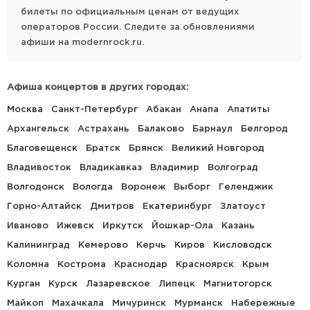
билеты по официальным ценам от ведущих
операторов России. Следите за обновлениями
афиши на modernrock.ru.
Афиша концертов в других городах:
Москва
Санкт-Петербург
Абакан
Анапа
Апатиты
Архангельск
Астрахань
Балаково
Барнаул
Белгород
Благовещенск
Братск
Брянск
Великий Новгород
Владивосток
Владикавказ
Владимир
Волгоград
Волгодонск
Вологда
Воронеж
Выборг
Геленджик
Горно-Алтайск
Дмитров
Екатеринбург
Златоуст
Иваново
Ижевск
Иркутск
Йошкар-Ола
Казань
Калининград
Кемерово
Керчь
Киров
Кисловодск
Коломна
Кострома
Краснодар
Красноярск
Крым
Курган
Курск
Лазаревское
Липецк
Магнитогорск
Майкоп
Махачкала
Мичуринск
Мурманск
Набережные