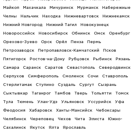
Майкоп
Махачкала
Мичуринск
Мурманск
Набережные
Челны
Нальчик
Находка
Нижневартовск
Нижнекамск
Нижний Новгород
Нижний Тагил
Новокузнецк
Новороссийск
Новосибирск
Обнинск
Омск
Оренбург
Орехово-Зуево
Орск
Орёл
Пенза
Пермь
Петрозаводск
Петропавловск-Камчатский
Псков
Пятигорск
Ростов-на-Дону
Рубцовск
Рыбинск
Рязань
Самара
Саранск
Саратов
Севастополь
Северодвинск
Серпухов
Симферополь
Смоленск
Сочи
Ставрополь
Стерлитамак
Ступино
Суздаль
Сургут
Сызрань
Сыктывкар
Таганрог
Тамбов
Тверь
Тольятти
Томск
Тула
Тюмень
Улан-Удэ
Ульяновск
Уссурийск
Уфа
Феодосия
Хабаровск
Ханты-Мансийск
Чебоксары
Челябинск
Череповец
Чехов
Чита
Элиста
Южно-
Сахалинск
Якутск
Ялта
Ярославль