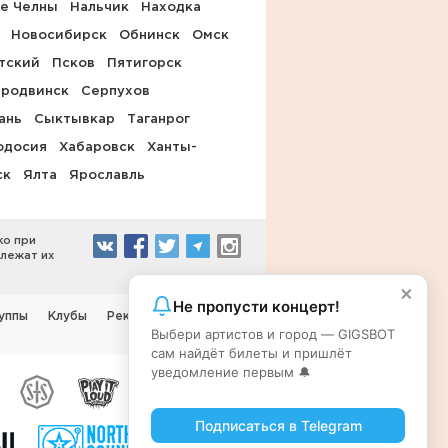
е Челны
Нальчик
Находка
Новосибирск
Обнинск
Омск
тский
Псков
Пятигорск
родвинск
Серпухов
ань
Сыктывкар
Таганрог
одосия
Хабаровск
Ханты-
ск
Ялта
Ярославль
ко при
длежат их
×
Не пропусти концерт!
уппы
Клубы
Реклама на сайте
Выбери артистов и город — GIGSBOT
сам найдёт билеты и пришлёт
уведомление первым 🔔
Подписаться в Telegram