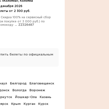
К «Коломна», Коломна
9 декабря 2026
леты от 2 300 руб.
️ Скидка 100% на сервисный сбор
ри покупке от 3 000 руб.) по
ромокоду →
ZZ326487
купить билеты по официальным
наул
Белгород
Благовещенск
донск
Вологда
Воронеж
ркутск
Йошкар-Ола
Казань
оярск
Крым
Курган
Курск