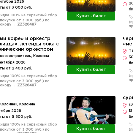
ентября 2026
2
ты от 3 000 руб.
би
Скидка 100% на сервисный сбор
Купить билет
🏷
 покупке от 3 000 руб.) по
(п
мокоду →
ZZ326487
п
ый кофе» и оркестр
чёр
лиада». легенды рока с
«ме
ническим оркестром
Т
овозостроитель, Коломна
3
ентября 2026
би
ты от 2 400 руб.
Купить билет
🏷
(п
Скидка 100% на сервисный сбор
п
 покупке от 3 000 руб.) по
мокоду →
ZZ326487
сур
Коломна», Коломна
Д
тября 2026
1
ты от 5 500 руб.
би
Скидка 100% на сервисный сбор
🏷
Купить билет
 покупке от 3 000 руб.) по
(п