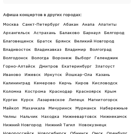
Афиша концертов в других городах:
Москва
Санкт-Петербург
Абакан
Анапа
Апатиты
Архангельск
Астрахань
Балаково
Барнаул
Белгород
Благовещенск
Братск
Брянск
Великий Новгород
Владивосток
Владикавказ
Владимир
Волгоград
Волгодонск
Вологда
Воронеж
Выборг
Геленджик
Горно-Алтайск
Дмитров
Екатеринбург
Златоуст
Иваново
Ижевск
Иркутск
Йошкар-Ола
Казань
Калининград
Кемерово
Керчь
Киров
Кисловодск
Коломна
Кострома
Краснодар
Красноярск
Крым
Курган
Курск
Лазаревское
Липецк
Магнитогорск
Майкоп
Махачкала
Мичуринск
Мурманск
Набережные
Челны
Нальчик
Находка
Нижневартовск
Нижнекамск
Нижний Новгород
Нижний Тагил
Новокузнецк
Новороссийск
Новосибирск
Обнинск
Омск
Оренбург