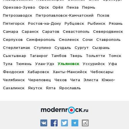
Орехово-Зуево
Орск
Орёл
Пенза
Пермь
Петрозаводск
Петропавловск-Камчатский
Псков
Пятигорск
Ростов-на-Дону
Рубцовск
Рыбинск
Рязань
Самара
Саранск
Саратов
Севастополь
Северодвинск
Серпухов
Симферополь
Смоленск
Сочи
Ставрополь
Стерлитамак
Ступино
Суздаль
Сургут
Сызрань
Сыктывкар
Таганрог
Тамбов
Тверь
Тольятти
Томск
Тула
Тюмень
Улан-Удэ
Ульяновск
Уссурийск
Уфа
Феодосия
Хабаровск
Ханты-Мансийск
Чебоксары
Челябинск
Череповец
Чехов
Чита
Элиста
Южно-
Сахалинск
Якутск
Ялта
Ярославль