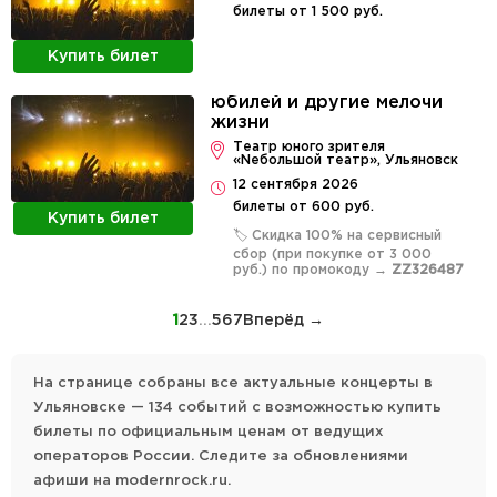
билеты от 1 500 руб.
Купить билет
юбилей и другие мелочи
жизни
Театр юного зрителя
«Nебольшой театр», Ульяновск
12 сентября 2026
билеты от 600 руб.
Купить билет
🏷️ Скидка 100% на сервисный
сбор (при покупке от 3 000
руб.) по промокоду →
ZZ326487
1
2
3
...
5
6
7
Вперёд →
На странице собраны все актуальные концерты в
Ульяновске — 134 событий с возможностью купить
билеты по официальным ценам от ведущих
операторов России. Следите за обновлениями
афиши на modernrock.ru.