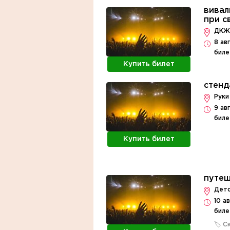
вивал
при с
ДКЖ,
8 ав
биле
Купить билет
стенд
Руки
9 ав
биле
Купить билет
путеш
Детс
10 а
биле
🏷️ 