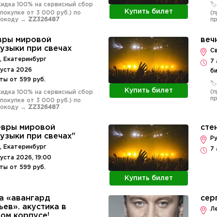
Скидка 100% на сервисный сбор
🏷
Купить билет
 покупке от 3 000 руб.) по
(п
мокоду →
ZZ326487
п
вры мировой
веч
узыки при свечах
С
 Екатеринбург
7 
густа 2026
б
ты от 599 руб.
🏷
Купить билет
(п
Скидка 100% на сервисный сбор
п
 покупке от 3 000 руб.) по
мокоду →
ZZ326487
евры мировой
сте
узыки при свечах"
Ру
 Екатеринбург
7 
густа 2026, 19:00
ты от 599 руб.
Купить билет
а «авангард
сер
ьев». акустика в
Л
ом корпусе!