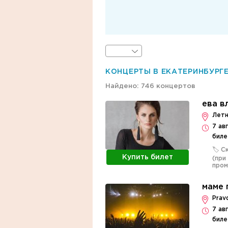
КОНЦЕРТЫ В ЕКАТЕРИНБУРГ
Найдено: 746 концертов
ева в
Летн
7 ав
биле
🏷️ 
Купить билет
(при
про
маме 
Prav
7 ав
биле