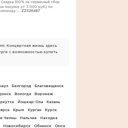
️ Скидка 100% на сервисный сбор
ри покупке от 3 000 руб.) по
ромокоду →
ZZ326487
пп. Концертная жизнь здесь
урге с возможностью купить
наул
Белгород
Благовещенск
донск
Вологда
Воронеж
ркутск
Йошкар-Ола
Казань
оярск
Крым
Курган
Курск
е Челны
Нальчик
Находка
Новосибирск
Обнинск
Омск