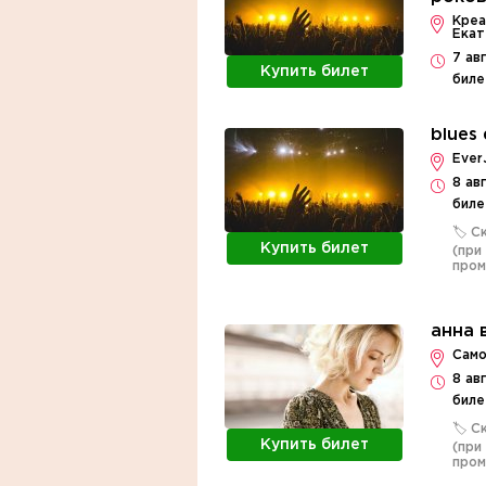
Креа
Екат
7 ав
Купить билет
биле
blues
Ever
8 ав
биле
🏷️ 
Купить билет
(при
про
анна 
Само
8 ав
биле
🏷️ 
Купить билет
(при
про