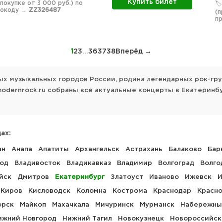
Купить билет
 покупке от 3 000 руб.) по
🏷
мокоду →
ZZ326487
(п
п
1
2
3
...
36
37
38
Вперёд →
ых музыкальных городов России, родина легендарных рок-гру
modernrock.ru собраны все актуальные концерты в Екатеринб
ах:
ан
Анапа
Апатиты
Архангельск
Астрахань
Балаково
Бар
род
Владивосток
Владикавказ
Владимир
Волгоград
Волго
йск
Дмитров
Екатеринбург
Златоуст
Иваново
Ижевск
И
Киров
Кисловодск
Коломна
Кострома
Краснодар
Красн
орск
Майкоп
Махачкала
Мичуринск
Мурманск
Набережны
ижний Новгород
Нижний Тагил
Новокузнецк
Новороссийск