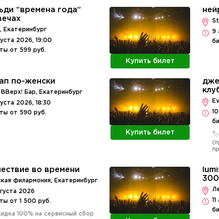
ьди "времена года"
ней
вечах
St
 Екатеринбург
9 
густа 2026, 19:00
би
ты от 599 руб.
Купить билет
ап по-женски
дже
клу
 ВВерх! Бар, Екатеринбург
Ev
густа 2026, 18:30
10
ты от 590 руб.
б
Купить билет
🏷
(п
п
ествие во времени
lum
300
кая филармония, Екатеринбург
Л
вгуста 2026
11
ты от 1 500 руб.
би
Скидка 100% на сервисный сбор