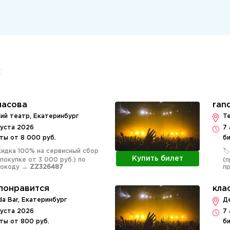
Е
ласова
ran
ий театр, Екатеринбург
Te
густа 2026
7 
ты от 8 000 руб.
би
Скидка 100% на сервисный сбор
🏷
Купить билет
 покупке от 3 000 руб.) по
(п
мокоду →
ZZ326487
п
понравится
кла
da Bar, Екатеринбург
Д
густа 2026
7 
ты от 800 руб.
би