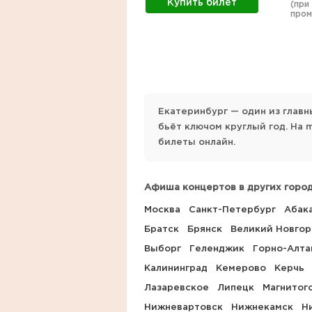
Купить билет
(при
про
Екатеринбург — один из главн
бьёт ключом круглый год. На 
билеты онлайн.
Афиша концертов в других город
Москва
Санкт-Петербург
Абак
Братск
Брянск
Великий Новго
Выборг
Геленджик
Горно-Алта
Калининград
Кемерово
Керчь
Лазаревское
Липецк
Магнитог
Нижневартовск
Нижнекамск
Н