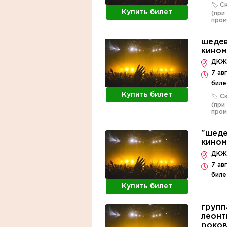
🏷️ 
Купить билет
(при
про
шеде
кином
ДКЖ,
7 ав
биле
Купить билет
🏷️ 
(при
про
"шед
кином
ДКЖ,
7 ав
биле
Купить билет
групп
леонт
роков