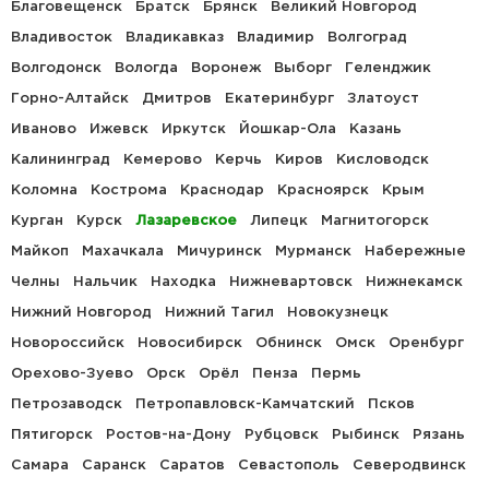
Благовещенск
Братск
Брянск
Великий Новгород
Владивосток
Владикавказ
Владимир
Волгоград
Волгодонск
Вологда
Воронеж
Выборг
Геленджик
Горно-Алтайск
Дмитров
Екатеринбург
Златоуст
Иваново
Ижевск
Иркутск
Йошкар-Ола
Казань
Калининград
Кемерово
Керчь
Киров
Кисловодск
Коломна
Кострома
Краснодар
Красноярск
Крым
Курган
Курск
Лазаревское
Липецк
Магнитогорск
Майкоп
Махачкала
Мичуринск
Мурманск
Набережные
Челны
Нальчик
Находка
Нижневартовск
Нижнекамск
Нижний Новгород
Нижний Тагил
Новокузнецк
Новороссийск
Новосибирск
Обнинск
Омск
Оренбург
Орехово-Зуево
Орск
Орёл
Пенза
Пермь
Петрозаводск
Петропавловск-Камчатский
Псков
Пятигорск
Ростов-на-Дону
Рубцовск
Рыбинск
Рязань
Самара
Саранск
Саратов
Севастополь
Северодвинск