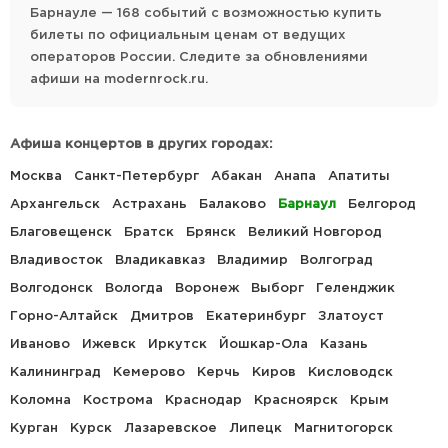
Барнауле — 168 событий с возможностью купить
билеты по официальным ценам от ведущих
операторов России. Следите за обновлениями
афиши на modernrock.ru.
Афиша концертов в других городах:
Москва
Санкт-Петербург
Абакан
Анапа
Апатиты
Архангельск
Астрахань
Балаково
Барнаул
Белгород
Благовещенск
Братск
Брянск
Великий Новгород
Владивосток
Владикавказ
Владимир
Волгоград
Волгодонск
Вологда
Воронеж
Выборг
Геленджик
Горно-Алтайск
Дмитров
Екатеринбург
Златоуст
Иваново
Ижевск
Иркутск
Йошкар-Ола
Казань
Калининград
Кемерово
Керчь
Киров
Кисловодск
Коломна
Кострома
Краснодар
Красноярск
Крым
Курган
Курск
Лазаревское
Липецк
Магнитогорск