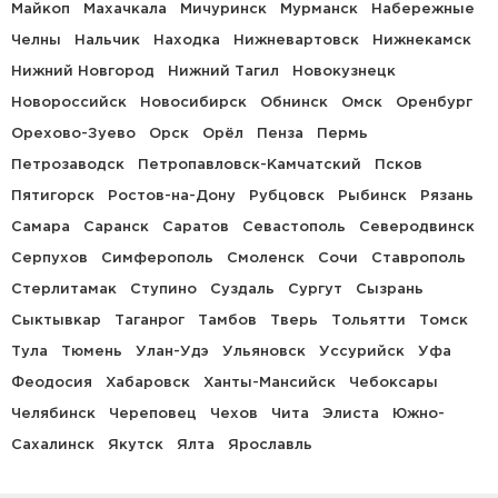
Майкоп
Махачкала
Мичуринск
Мурманск
Набережные
Челны
Нальчик
Находка
Нижневартовск
Нижнекамск
Нижний Новгород
Нижний Тагил
Новокузнецк
Новороссийск
Новосибирск
Обнинск
Омск
Оренбург
Орехово-Зуево
Орск
Орёл
Пенза
Пермь
Петрозаводск
Петропавловск-Камчатский
Псков
Пятигорск
Ростов-на-Дону
Рубцовск
Рыбинск
Рязань
Самара
Саранск
Саратов
Севастополь
Северодвинск
Серпухов
Симферополь
Смоленск
Сочи
Ставрополь
Стерлитамак
Ступино
Суздаль
Сургут
Сызрань
Сыктывкар
Таганрог
Тамбов
Тверь
Тольятти
Томск
Тула
Тюмень
Улан-Удэ
Ульяновск
Уссурийск
Уфа
Феодосия
Хабаровск
Ханты-Мансийск
Чебоксары
Челябинск
Череповец
Чехов
Чита
Элиста
Южно-
Сахалинск
Якутск
Ялта
Ярославль