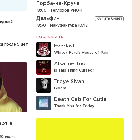
Торба-на-Круче
18:00
Теплоход РИО-1
Дельфин
диджей
18:30
Мануфактура 10/12
ПОСЛУШАТЬ
ся после 9 лет
Everlast
Whitey Ford's House of Pain
Alkaline Trio
Is This Thing Cursed?
Troye Sivan
Bloom
Death Cab For Cutie
Thank You for Today
ерт в
0 июля.