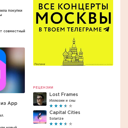
вила покупки
ы
ет совместный
РЕЦЕНЗИИ
Lost Frames
Иллюзии и сны
 из App
Capital Cities
ал.
Solarize
али новый