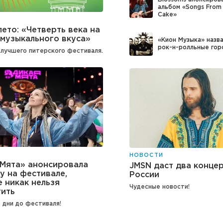
альбом «Songs From
Cake»
ето: «Четверть века на
музыкального вкуса»
«Кион Музыка» назв
рок-н-ролльные гор
лучшего питерского фестиваля.
НОВОСТИ
 Мята» анонсировала
JMSN даст два концер
у на фестивале,
России
 никак нельзя
Чудесные новости!
тить
 дни до фестиваля!