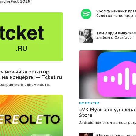
andlerFest 2026
Spotify изменит пра
билетов на концерт
Том Харди выпуска
альбом с Czarface
я новый агрегатор
 на концерты — Tcket.ru
роприятий в одном месте.
НОВОСТИ
«VK Музыка» удалена
Store
Android при этом не пострад
Blossoms анонсиров