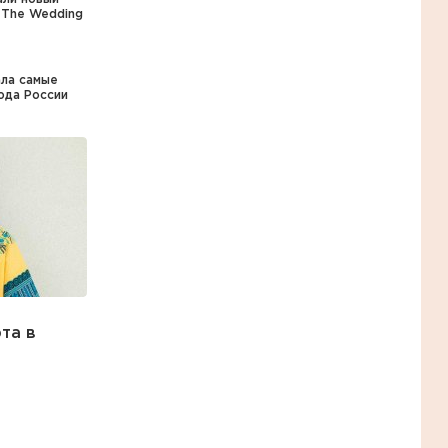
 The Wedding
ала самые
ода России
та в