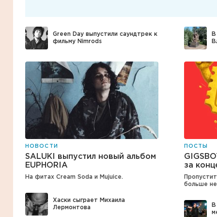
Green Day выпустили саундтрек к
В
фильму Nimrods
В
НОВОСТИ
ПОСТЫ
SALUKI выпустил новый альбом
GIGSBO
EUPHORIA
за конц
На фитах Cream Soda и Mujuice.
Пропустит
больше не
Хаски сыграет Михаила
В
Лермонтова
м