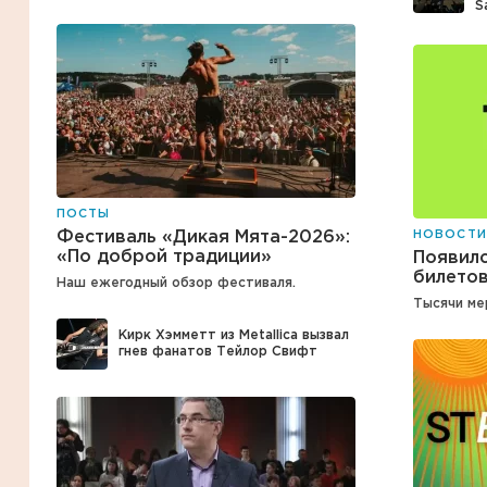
S
Читать книги на сайте bookbee.ru онлайн
бесплатно
ПОСТЫ
Фестиваль «Дикая Мята-2026»:
НОВОСТИ
«По доброй традиции»
Появилс
билетов
Наш ежегодный обзор фестиваля.
Тысячи ме
Кирк Хэмметт из Metallica вызвал
гнев фанатов Тейлор Свифт