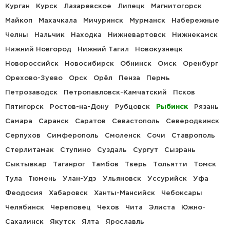
Курган
Курск
Лазаревское
Липецк
Магнитогорск
Майкоп
Махачкала
Мичуринск
Мурманск
Набережные
Челны
Нальчик
Находка
Нижневартовск
Нижнекамск
Нижний Новгород
Нижний Тагил
Новокузнецк
Новороссийск
Новосибирск
Обнинск
Омск
Оренбург
Орехово-Зуево
Орск
Орёл
Пенза
Пермь
Петрозаводск
Петропавловск-Камчатский
Псков
Пятигорск
Ростов-на-Дону
Рубцовск
Рыбинск
Рязань
Самара
Саранск
Саратов
Севастополь
Северодвинск
Серпухов
Симферополь
Смоленск
Сочи
Ставрополь
Стерлитамак
Ступино
Суздаль
Сургут
Сызрань
Сыктывкар
Таганрог
Тамбов
Тверь
Тольятти
Томск
Тула
Тюмень
Улан-Удэ
Ульяновск
Уссурийск
Уфа
Феодосия
Хабаровск
Ханты-Мансийск
Чебоксары
Челябинск
Череповец
Чехов
Чита
Элиста
Южно-
Сахалинск
Якутск
Ялта
Ярославль