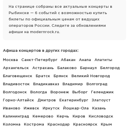
На странице собраны все актуальные концерты в
Рыбинске — 6 событий с возможностью купить
билеты по официальным ценам от ведущих
операторов России. Следите за обновлениями
афиши на modernrock.ru.
Афиша концертов в других городах:
Москва
Санкт-Петербург
Абакан
Анапа
Апатиты
Архангельск
Астрахань
Балаково
Барнаул
Белгород
Благовещенск
Братск
Брянск
Великий Новгород
Владивосток
Владикавказ
Владимир
Волгоград
Волгодонск
Вологда
Воронеж
Выборг
Геленджик
Горно-Алтайск
Дмитров
Екатеринбург
Златоуст
Иваново
Ижевск
Иркутск
Йошкар-Ола
Казань
Калининград
Кемерово
Керчь
Киров
Кисловодск
Коломна
Кострома
Краснодар
Красноярск
Крым