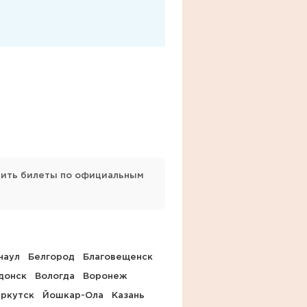
упить билеты по официальным
наул
Белгород
Благовещенск
донск
Вологда
Воронеж
ркутск
Йошкар-Ола
Казань