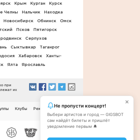
оярск
Крым
Курган
Курск
е Челны
Нальчик
Находка
Новосибирск
Обнинск
Омск
тский
Псков
Пятигорск
родвинск
Серпухов
ань
Сыктывкар
Таганрог
одосия
Хабаровск
Ханты-
ск
Ялта
Ярославль
ко при
длежат их
×
Не пропусти концерт!
уппы
Клубы
Реклама на сайте
Выбери артистов и город — GIGSBOT
сам найдёт билеты и пришлёт
уведомление первым 🔔