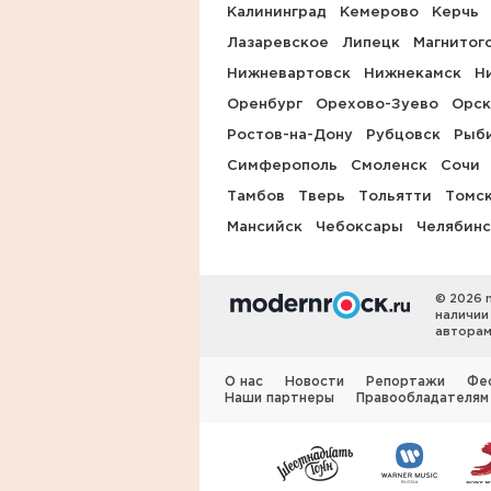
Калининград
Кемерово
Керчь
Лазаревское
Липецк
Магнитог
Нижневартовск
Нижнекамск
Н
Оренбург
Орехово-Зуево
Орск
Ростов-на-Дону
Рубцовск
Рыб
Симферополь
Смоленск
Сочи
Тамбов
Тверь
Тольятти
Томс
Мансийск
Чебоксары
Челябинс
© 2026 
наличии
авторам
О нас
Новости
Репортажи
Фе
Наши партнеры
Правообладателям