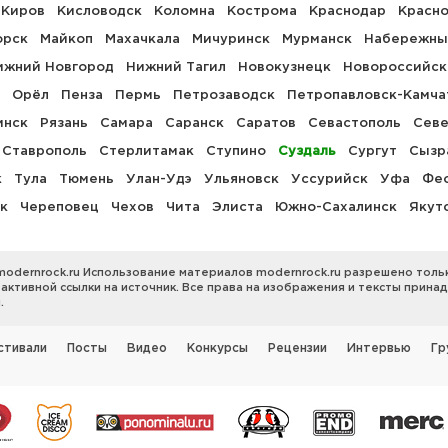
Киров
Кисловодск
Коломна
Кострома
Краснодар
Красн
орск
Майкоп
Махачкала
Мичуринск
Мурманск
Набережны
ижний Новгород
Нижний Тагил
Новокузнецк
Новороссийск
Орёл
Пенза
Пермь
Петрозаводск
Петропавловск-Камча
инск
Рязань
Самара
Саранск
Саратов
Севастополь
Севе
Ставрополь
Стерлитамак
Ступино
Суздаль
Сургут
Сызр
к
Тула
Тюмень
Улан-Удэ
Ульяновск
Уссурийск
Уфа
Фе
к
Череповец
Чехов
Чита
Элиста
Южно-Сахалинск
Якут
modernrock.ru Использование материалов modernrock.ru разрешено толь
 активной ссылки на источник. Все права на изображения и тексты прина
.
стивали
Посты
Видео
Конкурсы
Рецензии
Интервью
Гр