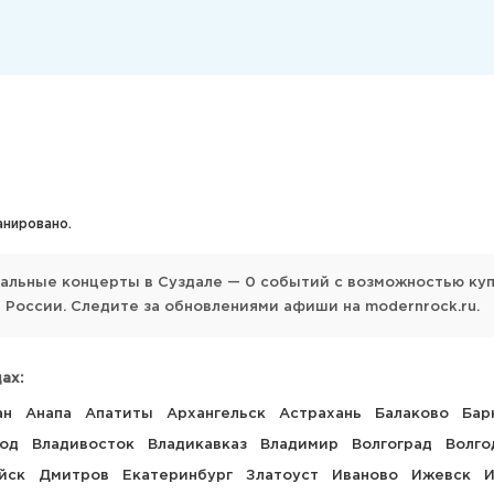
анировано.
уальные концерты в Суздале — 0 событий с возможностью к
 России. Следите за обновлениями афиши на modernrock.ru.
ах:
ан
Анапа
Апатиты
Архангельск
Астрахань
Балаково
Бар
род
Владивосток
Владикавказ
Владимир
Волгоград
Волго
йск
Дмитров
Екатеринбург
Златоуст
Иваново
Ижевск
И