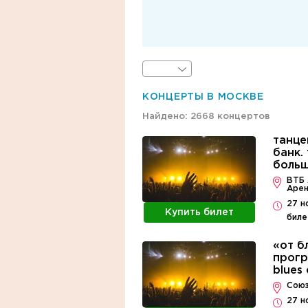
КОНЦЕРТЫ В МОСКВЕ
Найдено: 2668 концертов
танце
банк. 
боль
ВТБ 
Арен
27 н
Купить билет
биле
«от б
прогр
blues 
Союз
27 н