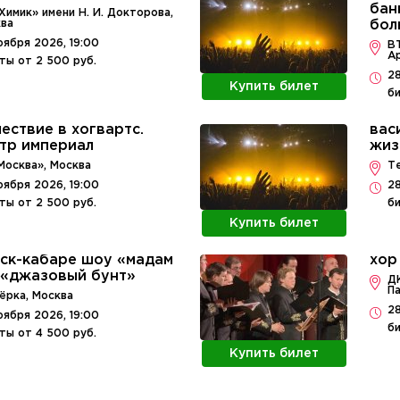
банк
Химик» имени Н. И. Докторова,
ва
бол
оября 2026, 19:00
В
А
ты от 2 500 руб.
28
Купить билет
би
ествие в хогвартс.
вас
тр империал
жиз
Москва», Москва
Те
оября 2026, 19:00
28
ты от 2 500 руб.
би
Купить билет
ск-кабаре шоу «мадам
хор
 «джазовый бунт»
ДК
Па
ёрка, Москва
28
оября 2026, 19:00
би
ты от 4 500 руб.
Купить билет