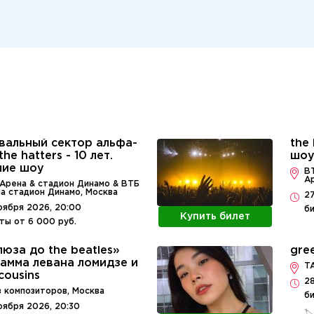
вальный сектор альфа-
the 
the hatters - 10 лет.
шо
шие шоу
В
А
Арена & стадион Динамо & ВТБ
а стадион Динамо, Москва
27
оября 2026, 20:00
би
Купить билет
ты от 6 000 руб.
люза до the beatles»
gree
амма левана ломидзе и
T
cousins
2
 композиторов, Москва
би
оября 2026, 20:30
🏷