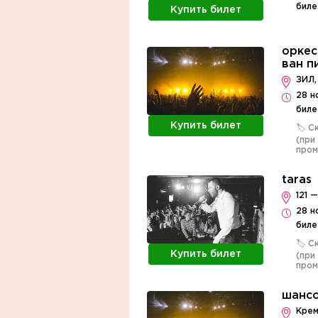
биле
Купить билет
оркес
ван п
ЗИЛ,
28 н
биле
Купить билет
🏷️ 
(при
про
taras
121 —
28 н
биле
🏷️ 
Купить билет
(при
про
шансо
Крем