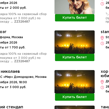
оября 2026
2
ты от 2 000 руб.
би
Скидка 100% на сервисный сбор
🏷
Купить билет
 покупке от 3 000 руб.) по
(п
мокоду →
ZZ326487
п
озг
sta
форма, Москва
St
оября 2026
28
ты от 1 700 руб.
би
Скидка 100% на сервисный сбор
Купить билет
 покупке от 3 000 руб.) по
мокоду →
ZZ326487
 николаев
хор
юби
С «Мир» Домодедово, Москва
ДК
оября 2026, 18:00
28
ты от 3 000 руб.
би
Купить билет
ий стендап
тан