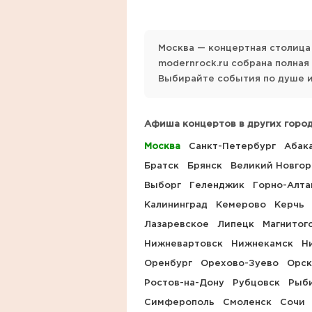
Москва — концертная столица
modernrock.ru собрана полна
Выбирайте события по душе и
Афиша концертов в других город
Москва
Санкт-Петербург
Абак
Братск
Брянск
Великий Новго
Выборг
Геленджик
Горно-Алта
Калининград
Кемерово
Керчь
Лазаревское
Липецк
Магнитог
Нижневартовск
Нижнекамск
Н
Оренбург
Орехово-Зуево
Орск
Ростов-на-Дону
Рубцовск
Рыб
Симферополь
Смоленск
Сочи