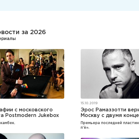
вости за 2026
териалы
15.10.2019
афии с московского
Эрос Рамаззотти вер
а Postmodern Jukebox
Москву с двумя конц
камбек.
Премьера последней пластинк
n’è».