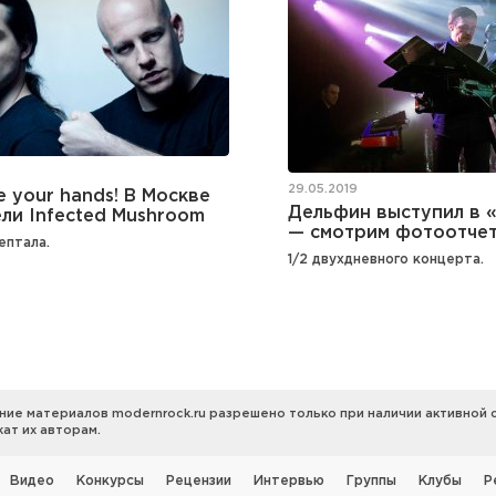
29.05.2019
 your hands! В Москве
Дельфин выступил в «
ли Infected Mushroom
— смотрим фотоотче
ептала.
1/2 двухдневного концерта.
ние материалов modernrock.ru разрешено только при наличии активной сс
ат их авторам.
Видео
Конкурсы
Рецензии
Интервью
Группы
Клубы
Р