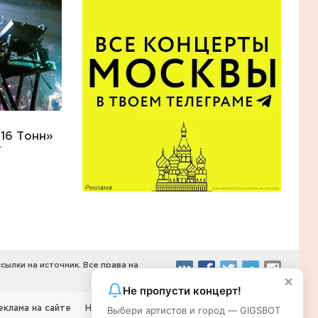
16 Тонн»
т
ылки на источник. Все права на
×
Не пропусти концерт!
еклама на сайте
Наши партнеры
Выбери артистов и город — GIGSBOT
Правообладателям