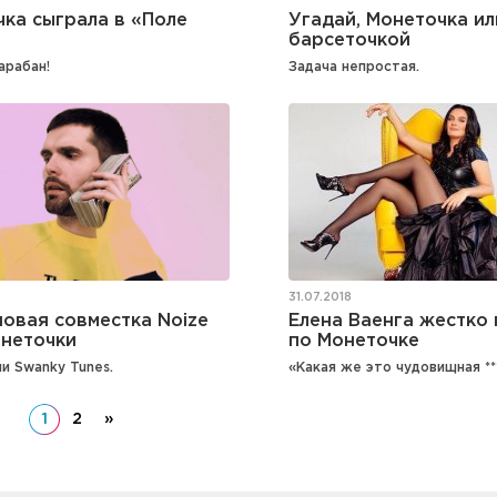
Угадай, Монеточка ил
ка сыграла в «Поле
барсеточкой
Задача непростая.
арабан!
31.07.2018
овая совместка Noize
Елена Ваенга жестко
онеточки
по Монеточке
и Swanky Tunes.
«Какая же это чудовищная **
1
2
»