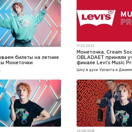
17.02.2022
Монеточка, Cream Sod
ваем билеты на летние
OBLADAET приняли уч
ты Монеточки
финале Levi’s Music Pr
.
Шоу в духе Урганта и Джимм
23.08.2018