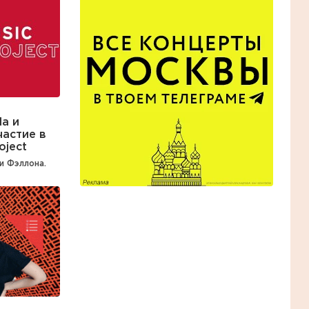
a и
астие в
oject
и Фэллона.