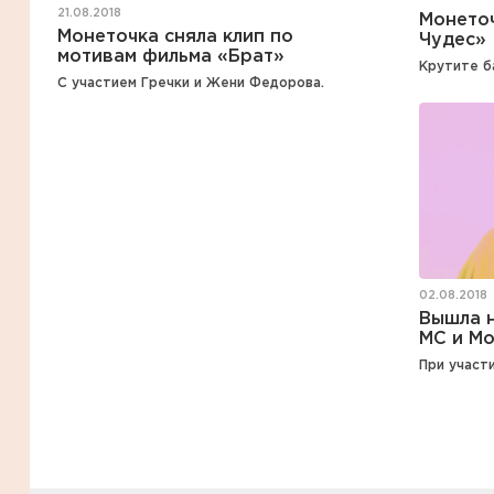
21.08.2018
Монеточ
Монеточка сняла клип по
Чудес»
мотивам фильма «Брат»
Крутите б
С участием Гречки и Жени Федорова.
02.08.2018
Вышла н
MC и М
При участи