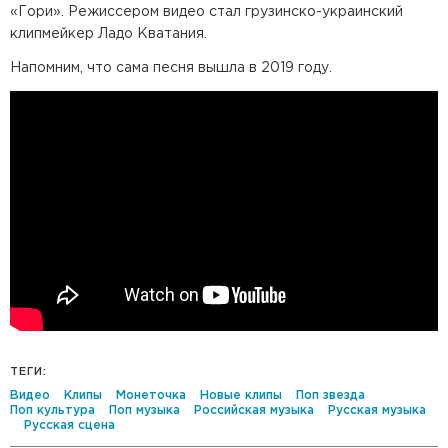
«Гори». Режиссером видео стал грузинско-украинский
клипмейкер Ладо Кватания.
Напомним, что сама песня вышла в 2019 году.
ТЕГИ:
Видео
Клипы
Монеточка
Новые клипы
Поп звезда
Поп культура
Поп музыка
Российская музыка
Русская музыка
Русская сцена