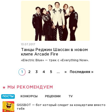
13.07.2017
Танцы Реджин Шассан в новом
клипе Arcade Fire
«Electric Blue» — трек с «Everything Now».
1
2
3
4
5
...
»
Последняя »
МЫ РЕКОМЕНДУЕМ
ПОСТЫ
КОНКУРСЫ
РЕЦЕНЗИИ
TV
GIGSBOT — бот который следит за концертами вместо
тебя