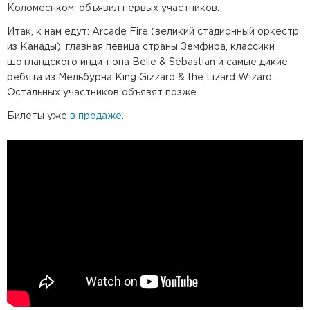
Коломеснком, объявил первых участников.
Итак, к нам едут: Arcade Fire (великий стадионный оркестр
из Канады), главная певица страны Земфира, классики
шотландского инди-попа Belle & Sebastian и самые дикие
ребята из Мельбурна King Gizzard & the Lizard Wizard.
Остальных участников объявят позже.
Билеты уже
в продаже
.