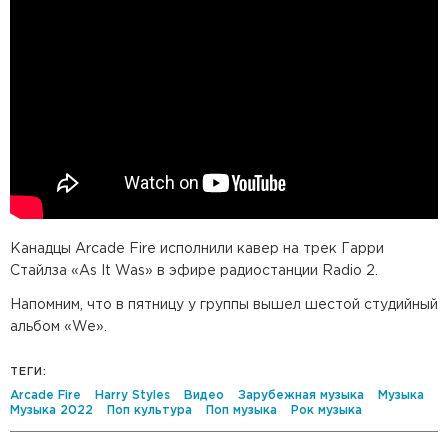
Канадцы Arcade Fire исполнили кавер на трек Гарри
Стайлза «As It Was» в эфире радиостанции Radio 2.
Напомним, что в пятницу у группы вышел шестой студийный
альбом «We».
ТЕГИ:
Arcade Fire
Harry Styles
Видео
Зарубежная музыка
Музыка
Музыка 2022
Поп культура
Поп музыка
Рок музыка