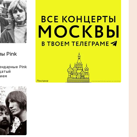
пы Pink
ендарные Pink
дцатый
нием