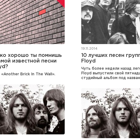
19.11.2014
ько хорошо ты помнишь
10 лучших песен груп
амой известной песни
Floyd
oyd?
Чуть более недели назад лег
Floyd выпустили свой пятна
 «Another Brick In The Wall».
студийный альбом под назва