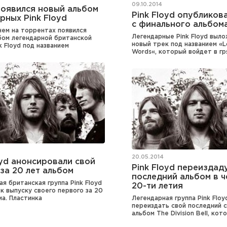
09.10.2014
появился новый альбом
Pink Floyd опубликов
рных Pink Floyd
с финального альбом
нем на торрентах появился
Легендарные Pink Floyd выло
бом легендарной британской
новый трек под названием «L
k Floyd под названием
Words«, который войдет в г
20.05.2014
oyd анонсировали свой
Pink Floyd переиздад
за 20 лет альбом
последний альбом в ч
я британская группа Pink Floyd
20-ти летия
к выпуску своего первого за 20
ма. Пластинка
Легендарная группа Pink Flo
переиздать свой последний 
альбом The Division Bell, кот