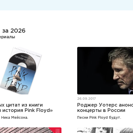
 за 2026
териалы
26.09.2017
ых цитат из книги
Роджер Уотерс анон
 история Pink Floyd»
концерты в России
 Ника Мейсона.
Песни Pink Floyd будут.