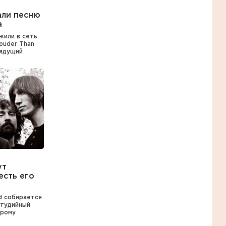
али песню
а
жили в сеть
ouder Than
рядущий
ут
есть его
yd собирается
студийный
орому