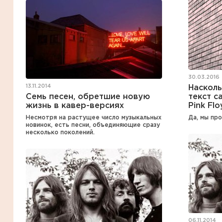
30.03.2016
13.11.2014
Наскол
Семь песен, обретшие новую
текст с
жизнь в кавер-версиях
Pink Fl
Несмотря на растущее число музыкальных
Да, мы про
новинок, есть песни, объединяющие сразу
несколько поколений.
06.11.2014