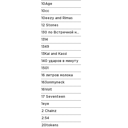
10Age
10cc
10eezy and Rimas
12 Stones
130 по Встречной на Старенькой Vespa
1314
1349
13Kai and Kassi
140 ударов в минуту
1501
16 литров молока
163onmyneck
16Volt
17 Seventeen
1eye
2 Chainz
2:54
20tokens