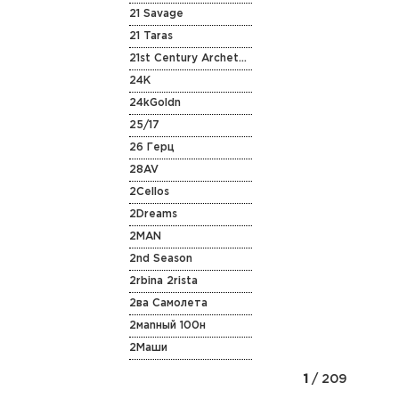
21 Savage
21 Taras
21st Century Archetype
24K
24kGoldn
25/17
26 Герц
28AV
2Cellos
2Dreams
2MAN
2nd Season
2rbina 2rista
2ва Самолета
2маnный 100н
2Маши
1
/ 209