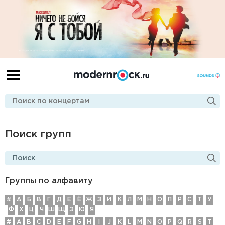
Поиск групп
Группы по алфавиту
#
А
Б
В
Г
Д
E
Ё
Ж
З
И
К
Л
М
Н
О
П
Р
С
Т
У
Ф
Х
Ц
Ч
Ш
Щ
Э
Ю
Я
#
A
B
C
D
E
F
G
H
I
J
K
L
M
N
O
P
Q
R
S
T