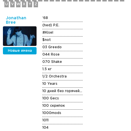
U
V
W
X
Y
Z
Jonathan
‘68
Bree
(hed) P.E.
#Kisel
$not
03 Greedo
Новые имена
044 Rose
070 Shake
1.5 кг
1/2 Orchestra
10 Years
10 дней без горячей воды
100 Gecs
100 скрипок
1000mods
1011
104