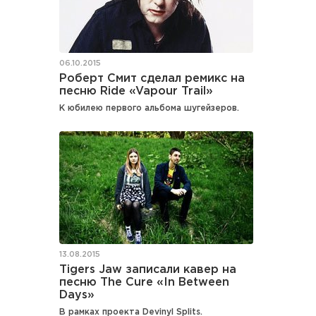
06.10.2015
Роберт Смит сделал ремикс на
песню Ride «Vapour Trail»
К юбилею первого альбома шугейзеров.
13.08.2015
Tigers Jaw записали кавер на
песню The Cure «In Between
Days»
В рамках проекта Devinyl Splits.