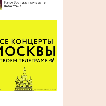
Канье Уэст даст концерт в
Казахстане