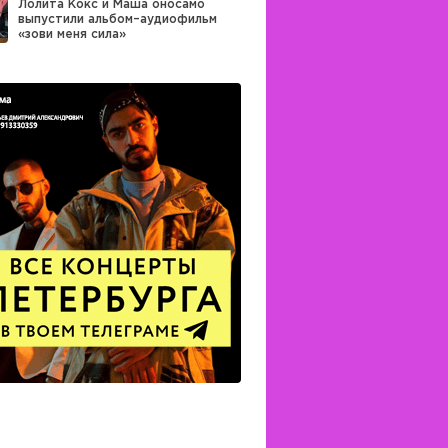
Лолита Кокс и Маша оносамо
выпустили альбом–аудиофильм
«зови меня сила»