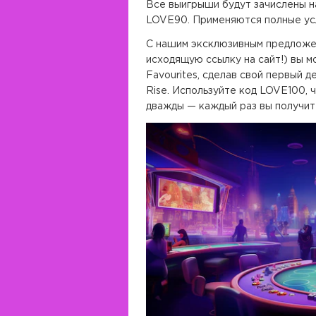
Все выигрыши будут зачислены н
LOVE90. Применяются полные ус
С нашим эксклюзивным предложе
исходящую ссылку на сайт!) вы м
Favourites, сделав свой первый д
Rise. Используйте код LOVE100, 
дважды — каждый раз вы получит