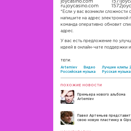
joycasino.com
1571joy
ru.joycasino.com
1572joy
*Если у вас возникли сложности 
напишите на адрес электронной 
команда оперативно обновит спи
адрес.
У вас есть предложение по улуч
идеей в онлайн-чате поддержки и
ТЕГИ:
Artemiev
Видео
Лучшие клипы 
Российская музыка
Русская музыка
ПОХОЖИЕ НОВОСТИ
Премьера нового альбома
Artemiev
Павел Артемьев представит
свою новую пластинку в Gip