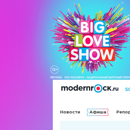
Новости
Афиша
Репо