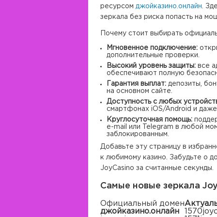
ресурсом
джойказино.онлайн
. З
зеркала без риска попасть на мо
Почему стоит выбирать официаль
Мгновенное подключение:
откры
дополнительные проверки.
Высокий уровень защиты:
все а
обеспечивают полную безопасн
Гарантия выплат:
депозиты, бон
на основном сайте.
Доступность с любых устройст
смартфонах iOS/Android и даже
Круглосуточная помощь:
поддер
e-mail или Telegram в любой мо
заблокированным.
Добавьте эту страницу в избранн
к любимому казино. Забудьте о д
JoyCasino за считанные секунды.
Самые новые зеркала Joy
Официальный домен
Актуаль
джойказино.онлайн
1570joy