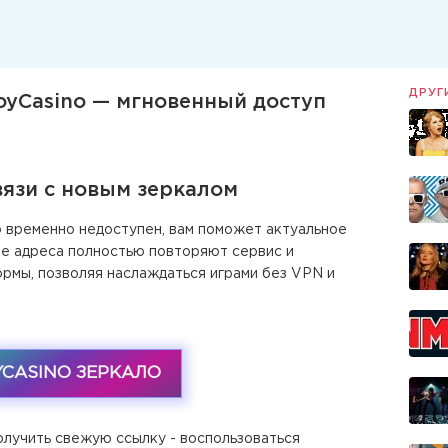
ДРУГ
oyCasino — мгновенный доступ
связи с новым зеркалом
o временно недоступен, вам поможет актуальное
ые адреса полностью повторяют сервис и
рмы, позволяя наслаждаться играми без VPN и
YCASINO ЗЕРКАЛО
лучить свежую ссылку - воспользоваться