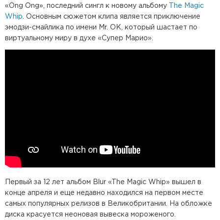
«Ong Ong», последний сингл к новому альбому
The Magic
Whip
. Основным сюжетом клипа является приключение
эмодзи-смайлика по имени Mr. OK, который шастает по
виртуальному миру в духе «Супер Марио».
Первый за 12 лет альбом Blur «The Magic Whip» вышел в
конце апреля и еще недавно находился на первом месте
самых популярных релизов в Великобритании. На обложке
диска красуется неоновая вывеска мороженого.