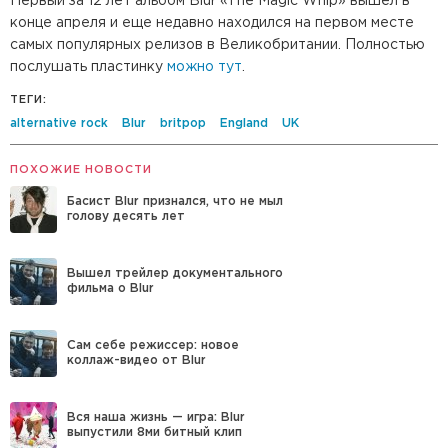
Первый за 12 лет альбом Blur «The Magic Whip» вышел в
конце апреля и еще недавно находился на первом месте
самых популярных релизов в Великобритании. Полностью
послушать пластинку
можно тут
.
ТЕГИ:
alternative rock
Blur
britpop
England
UK
ПОХОЖИЕ НОВОСТИ
Басист Blur признался, что не мыл
голову десять лет
Вышел трейлер документального
фильма о Blur
Сам себе режиссер: новое
коллаж-видео от Blur
Вся наша жизнь — игра: Blur
выпустили 8ми битный клип