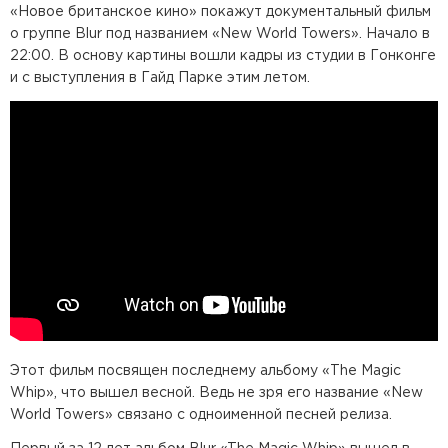
«Новое британское кино» покажут документальный фильм
о группе Blur под названием «New World Towers». Начало в
22:00. В основу картины вошли кадры из студии в Гонконге
и с выступления в Гайд Парке этим летом.
Этот фильм посвящен последнему альбому «The Magic
Whip», что вышел весной. Ведь не зря его название «New
World Towers» связано с одноименной песней релиза.