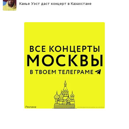
Канье Уэст даст концерт в Казахстане