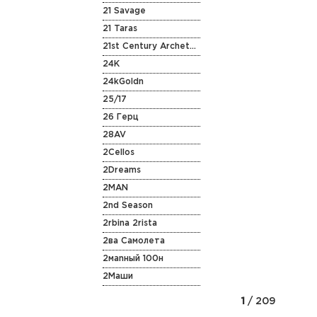
21 Savage
21 Taras
21st Century Archetype
24K
24kGoldn
25/17
26 Герц
28AV
2Cellos
2Dreams
2MAN
2nd Season
2rbina 2rista
2ва Самолета
2маnный 100н
2Маши
1
/ 209