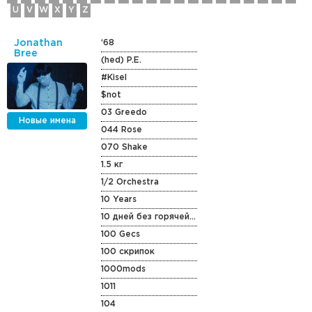
U
V
W
X
Y
Z
Jonathan
‘68
Bree
(hed) P.E.
#Kisel
$not
03 Greedo
Новые имена
044 Rose
070 Shake
1.5 кг
1/2 Orchestra
10 Years
10 дней без горячей воды
100 Gecs
100 скрипок
1000mods
1011
104