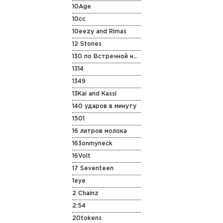
10Age
10cc
10eezy and Rimas
12 Stones
130 по Встречной на Старенькой Vespa
1314
1349
13Kai and Kassi
140 ударов в минуту
1501
16 литров молока
163onmyneck
16Volt
17 Seventeen
1eye
2 Chainz
2:54
20tokens