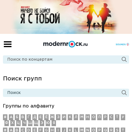
Поиск групп
Группы по алфавиту
#
А
Б
В
Г
Д
E
Ё
Ж
З
И
К
Л
М
Н
О
П
Р
С
Т
У
Ф
Х
Ц
Ч
Ш
Щ
Э
Ю
Я
#
A
B
C
D
E
F
G
H
I
J
K
L
M
N
O
P
Q
R
S
T