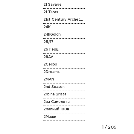
21 Savage
21 Taras
21st Century Archetype
24K
24kGoldn
25/17
26 Герц
28AV
2Cellos
2Dreams
2MAN
2nd Season
2rbina 2rista
2ва Самолета
2маnный 100н
2Маши
1
/ 209