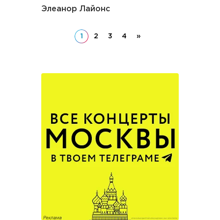
Элеанор Лайонс
1
2
3
4
»