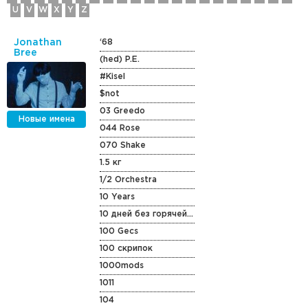
U
V
W
X
Y
Z
Jonathan
‘68
Bree
(hed) P.E.
#Kisel
$not
03 Greedo
Новые имена
044 Rose
070 Shake
1.5 кг
1/2 Orchestra
10 Years
10 дней без горячей воды
100 Gecs
100 скрипок
1000mods
1011
104