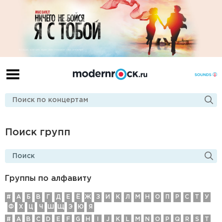
Поиск групп
Группы по алфавиту
#
А
Б
В
Г
Д
E
Ё
Ж
З
И
К
Л
М
Н
О
П
Р
С
Т
У
Ф
Х
Ц
Ч
Ш
Щ
Э
Ю
Я
#
A
B
C
D
E
F
G
H
I
J
K
L
M
N
O
P
Q
R
S
T