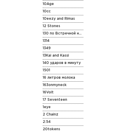
10Age
10cc
10eezy and Rimas
12 Stones
130 по Встречной на Старенькой Vespa
1314
1349
13Kai and Kassi
140 ударов в минуту
1501
16 литров молока
163onmyneck
16Volt
17 Seventeen
1eye
2 Chainz
2:54
20tokens