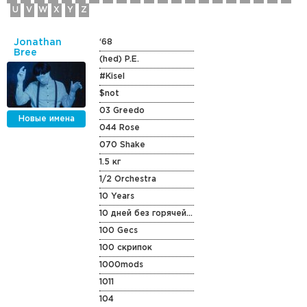
U
V
W
X
Y
Z
Jonathan
‘68
Bree
(hed) P.E.
#Kisel
$not
03 Greedo
Новые имена
044 Rose
070 Shake
1.5 кг
1/2 Orchestra
10 Years
10 дней без горячей воды
100 Gecs
100 скрипок
1000mods
1011
104