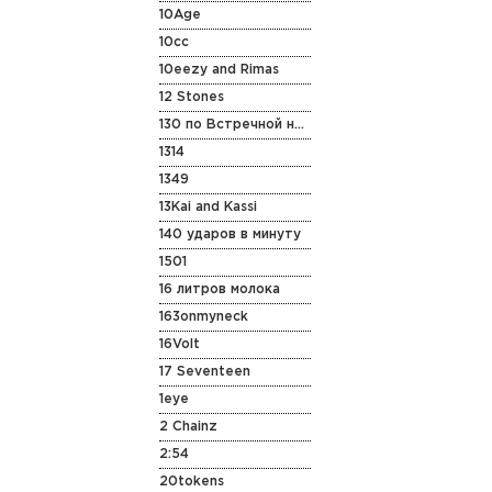
10Age
10cc
10eezy and Rimas
12 Stones
130 по Встречной на Старенькой Vespa
1314
1349
13Kai and Kassi
140 ударов в минуту
1501
16 литров молока
163onmyneck
16Volt
17 Seventeen
1eye
2 Chainz
2:54
20tokens