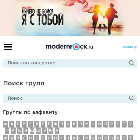
Поиск групп
Группы по алфавиту
#
А
Б
В
Г
Д
E
Ё
Ж
З
И
К
Л
М
Н
О
П
Р
С
Т
У
Ф
Х
Ц
Ч
Ш
Щ
Э
Ю
Я
#
A
B
C
D
E
F
G
H
I
J
K
L
M
N
O
P
Q
R
S
T