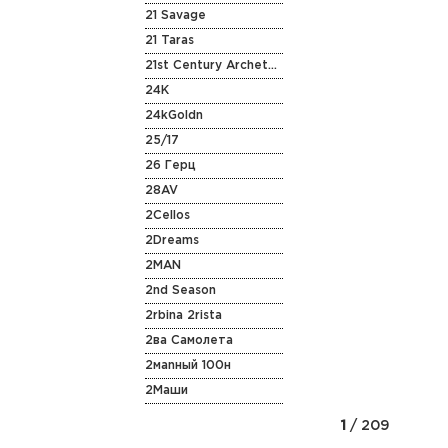
21 Savage
21 Taras
21st Century Archetype
24K
24kGoldn
25/17
26 Герц
28AV
2Cellos
2Dreams
2MAN
2nd Season
2rbina 2rista
2ва Самолета
2маnный 100н
2Маши
1
/ 209