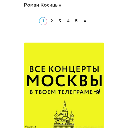
Роман Косицын
1
2
3
4
5
»