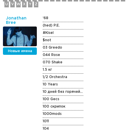
U
V
W
X
Y
Z
Jonathan
‘68
Bree
(hed) P.E.
#Kisel
$not
03 Greedo
Новые имена
044 Rose
070 Shake
1.5 кг
1/2 Orchestra
10 Years
10 дней без горячей воды
100 Gecs
100 скрипок
1000mods
1011
104