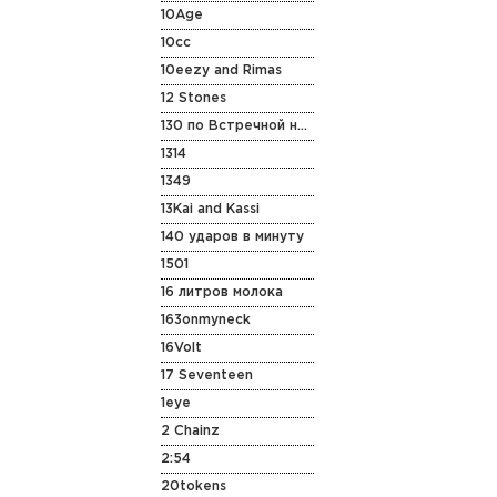
10Age
10cc
10eezy and Rimas
12 Stones
130 по Встречной на Старенькой Vespa
1314
1349
13Kai and Kassi
140 ударов в минуту
1501
16 литров молока
163onmyneck
16Volt
17 Seventeen
1eye
2 Chainz
2:54
20tokens