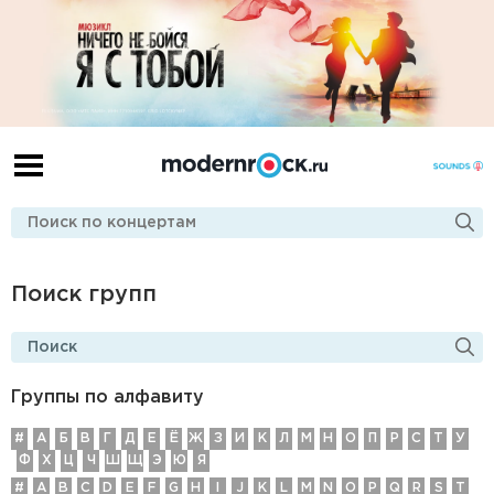
Поиск групп
Группы по алфавиту
#
А
Б
В
Г
Д
E
Ё
Ж
З
И
К
Л
М
Н
О
П
Р
С
Т
У
Ф
Х
Ц
Ч
Ш
Щ
Э
Ю
Я
#
A
B
C
D
E
F
G
H
I
J
K
L
M
N
O
P
Q
R
S
T