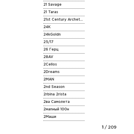
21 Savage
21 Taras
21st Century Archetype
24K
24kGoldn
25/17
26 Герц
28AV
2Cellos
2Dreams
2MAN
2nd Season
2rbina 2rista
2ва Самолета
2маnный 100н
2Маши
1
/ 209