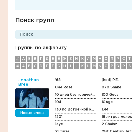
Поиск групп
Группы по алфавиту
#
А
Б
В
Г
Д
E
Ё
Ж
З
И
К
Л
М
Н
О
П
Р
С
Т
#
A
B
C
D
E
F
G
H
I
J
K
L
M
N
O
P
Q
R
S
Jonathan
‘68
(hed) P.E.
Bree
044 Rose
070 Shake
10 дней без горячей воды
100 Gecs
104
10Age
130 по Встречной на Старенькой Vespa
1314
Новые имена
1501
16 литров моло
1eye
2 Chainz
21 Taras