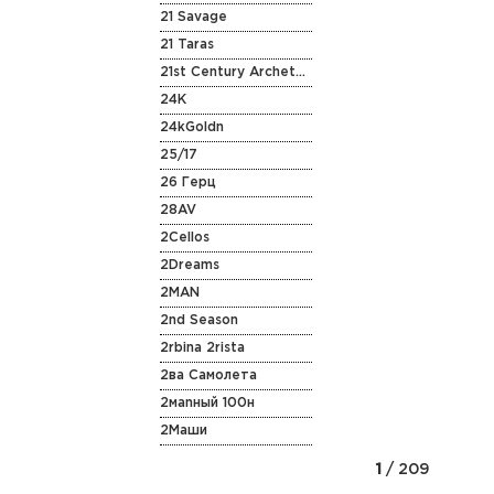
21 Savage
21 Taras
21st Century Archetype
24K
24kGoldn
25/17
26 Герц
28AV
2Cellos
2Dreams
2MAN
2nd Season
2rbina 2rista
2ва Самолета
2маnный 100н
2Маши
1
/ 209