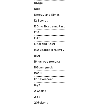
10Age
10cc
10eezy and Rimas
12 Stones
130 по Встречной на Старенькой Vespa
1314
1349
13Kai and Kassi
140 ударов в минуту
1501
16 литров молока
163onmyneck
16Volt
17 Seventeen
1eye
2 Chainz
2:54
20tokens