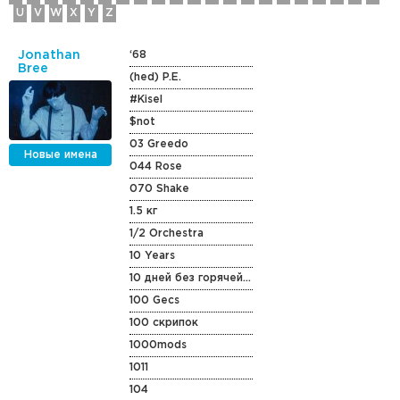
U
V
W
X
Y
Z
Jonathan
‘68
Bree
(hed) P.E.
#Kisel
$not
03 Greedo
Новые имена
044 Rose
070 Shake
1.5 кг
1/2 Orchestra
10 Years
10 дней без горячей воды
100 Gecs
100 скрипок
1000mods
1011
104