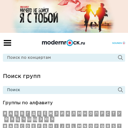
Поиск групп
Группы по алфавиту
#
А
Б
В
Г
Д
E
Ё
Ж
З
И
К
Л
М
Н
О
П
Р
С
Т
У
Ф
Х
Ц
Ч
Ш
Щ
Э
Ю
Я
#
A
B
C
D
E
F
G
H
I
J
K
L
M
N
O
P
Q
R
S
T