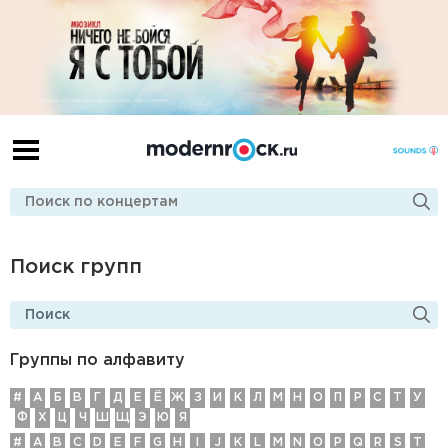
Поиск групп
Группы по алфавиту
#
А
Б
В
Г
Д
E
Ё
Ж
З
И
К
Л
М
Н
О
П
Р
С
Т
У
Ф
Х
Ц
Ч
Ш
Щ
Э
Ю
Я
#
A
B
C
D
E
F
G
H
I
J
K
L
M
N
O
P
Q
R
S
T