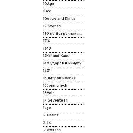
10Age
10cc
10eezy and Rimas
12 Stones
130 по Встречной на Старенькой Vespa
1314
1349
13Kai and Kassi
140 ударов в минуту
1501
16 литров молока
163onmyneck
16Volt
17 Seventeen
1eye
2 Chainz
2:54
20tokens