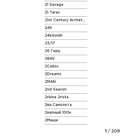
21 Savage
21 Taras
21st Century Archetype
24K
24kGoldn
25/17
26 Герц
28AV
2Cellos
2Dreams
2MAN
2nd Season
2rbina 2rista
2ва Самолета
2маnный 100н
2Маши
1
/ 209