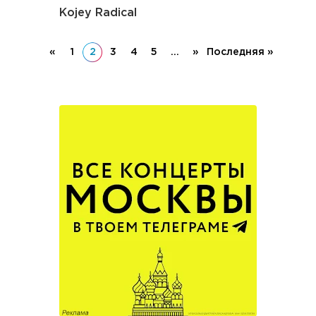
Kojey Radical
«
1
2
3
4
5
...
»
Последняя »