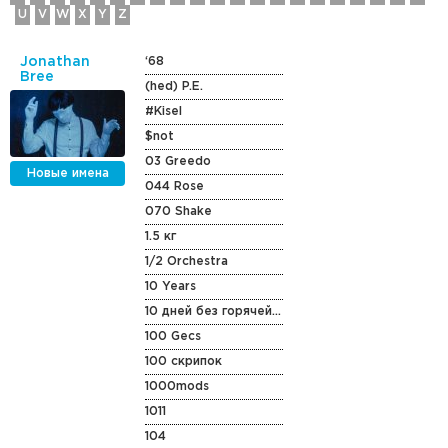
U
V
W
X
Y
Z
Jonathan
‘68
Bree
(hed) P.E.
#Kisel
$not
03 Greedo
Новые имена
044 Rose
070 Shake
1.5 кг
1/2 Orchestra
10 Years
10 дней без горячей воды
100 Gecs
100 скрипок
1000mods
1011
104