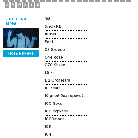
U
V
W
X
Y
Z
Jonathan
‘68
Bree
(hed) P.E.
#Kisel
$not
03 Greedo
Новые имена
044 Rose
070 Shake
1.5 кг
1/2 Orchestra
10 Years
10 дней без горячей воды
100 Gecs
100 скрипок
1000mods
1011
104