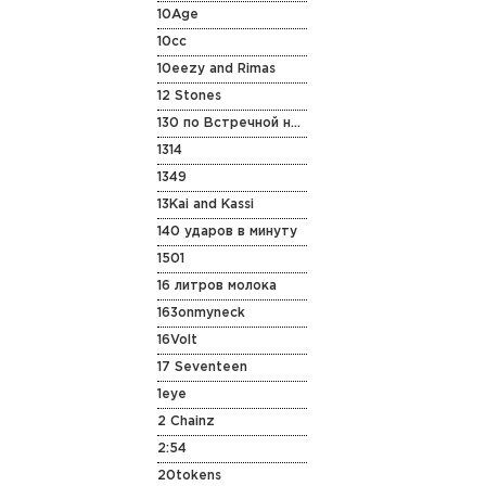
10Age
10cc
10eezy and Rimas
12 Stones
130 по Встречной на Старенькой Vespa
1314
1349
13Kai and Kassi
140 ударов в минуту
1501
16 литров молока
163onmyneck
16Volt
17 Seventeen
1eye
2 Chainz
2:54
20tokens