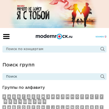
Поиск групп
Группы по алфавиту
#
А
Б
В
Г
Д
E
Ё
Ж
З
И
К
Л
М
Н
О
П
Р
С
Т
У
Ф
Х
Ц
Ч
Ш
Щ
Э
Ю
Я
#
A
B
C
D
E
F
G
H
I
J
K
L
M
N
O
P
Q
R
S
T