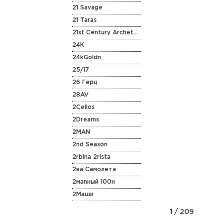
21 Savage
21 Taras
21st Century Archetype
24K
24kGoldn
25/17
26 Герц
28AV
2Cellos
2Dreams
2MAN
2nd Season
2rbina 2rista
2ва Самолета
2маnный 100н
2Маши
1
/ 209