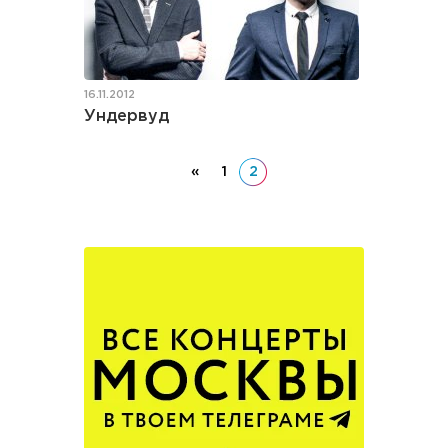
16.11.2012
Ундервуд
«
1
2