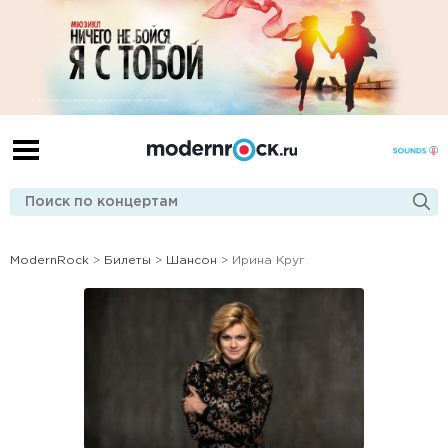
ModernRock
>
Билеты
>
Шансон
> Ирина Круг