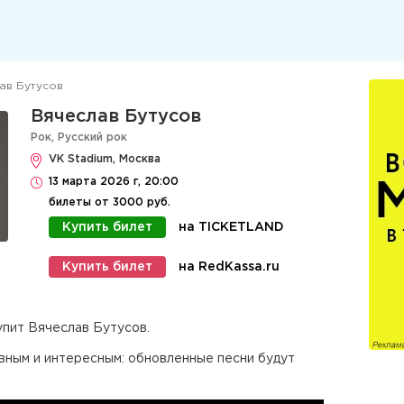
ав Бутусов
Вячеслав Бутусов
Рок
,
Русский рок
VK Stadium, Москва
13 марта 2026 г, 20:00
билеты от 3000 руб.
на TICKETLAND
Купить билет
на RedKassa.ru
Купить билет
упит Вячеслав Бутусов.
ным и интересным: обновленные песни будут