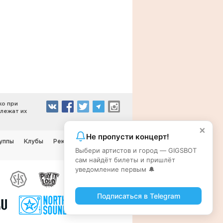
ко при
длежат их
×
Не пропусти концерт!
уппы
Клубы
Реклама на сайте
Выбери артистов и город — GIGSBOT
сам найдёт билеты и пришлёт
уведомление первым 🔔
Подписаться в Telegram