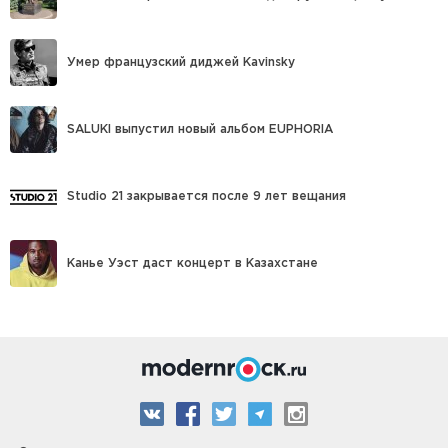
Умер французский диджей Kavinsky
SALUKI выпустил новый альбом EUPHORIA
Studio 21 закрывается после 9 лет вещания
Канье Уэст даст концерт в Казахстане