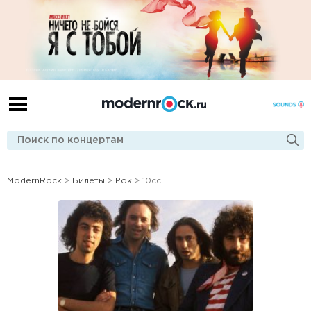
ModernRock
>
Билеты
>
Рок
> 10cc