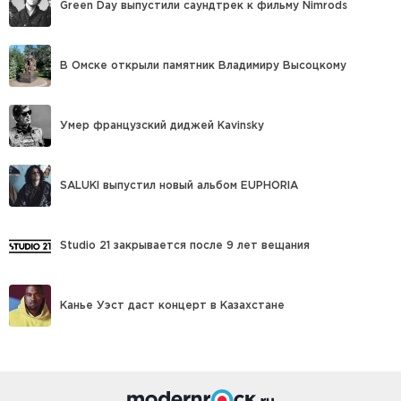
Green Day выпустили саундтрек к фильму Nimrods
В Омске открыли памятник Владимиру Высоцкому
Умер французский диджей Kavinsky
SALUKI выпустил новый альбом EUPHORIA
Studio 21 закрывается после 9 лет вещания
Канье Уэст даст концерт в Казахстане