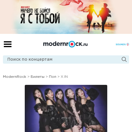
ModernRock
>
Билеты
>
Поп
> X:IN