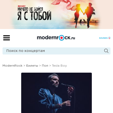
ModernRock
>
Билеты
>
Поп
> Tesla Boy