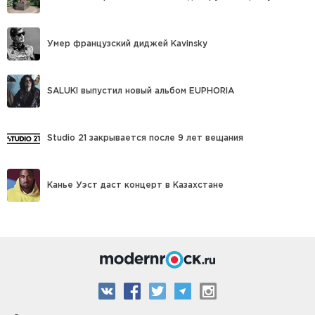
Умер французский диджей Kavinsky
SALUKI выпустил новый альбом EUPHORIA
Studio 21 закрывается после 9 лет вещания
Канье Уэст даст концерт в Казахстане