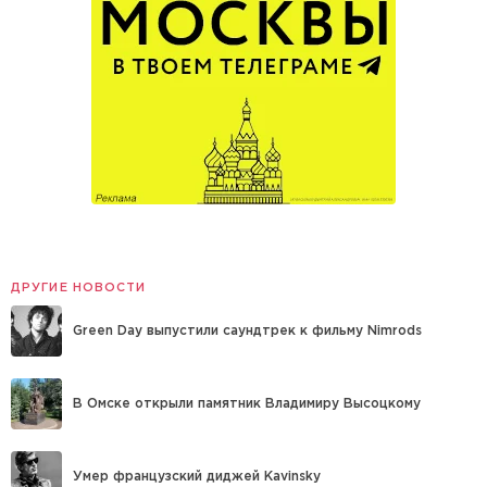
ДРУГИЕ НОВОСТИ
Green Day выпустили саундтрек к фильму Nimrods
В Омске открыли памятник Владимиру Высоцкому
Умер французский диджей Kavinsky