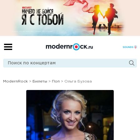
ModernRock
>
Билеты
>
Поп
> Ольга Бузова