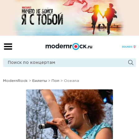
ModernRock
>
Билеты
>
Поп
> Oceana