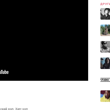
ДРУГ
ский рэп
,
Хип-хоп