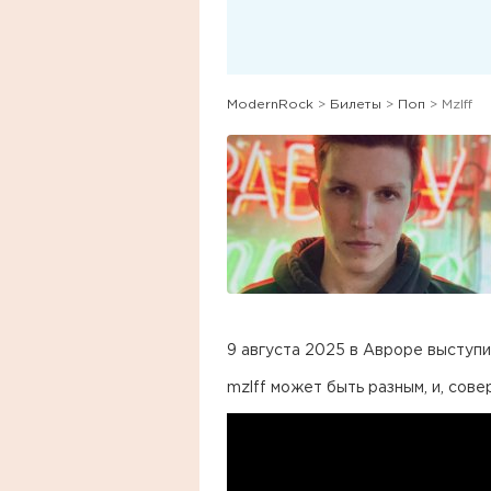
ModernRock
>
Билеты
>
Поп
> Mzlff
9 августа 2025 в Авроре выступит
mzlff может быть разным, и, сове