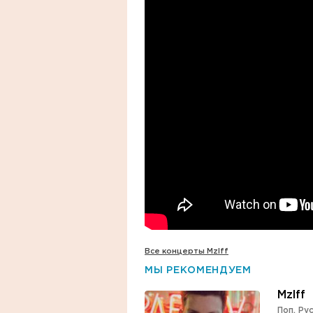
Все концерты Mzlff
МЫ РЕКОМЕНДУЕМ
Mzlff
Поп
,
Рус