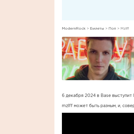
ModernRock
>
Билеты
>
Поп
> Mzlff
6 декабря 2024 в Base выступит M
mzlff может быть разным, и, сове