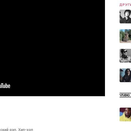
ДРУГ
ский рэп
,
Хип-хоп