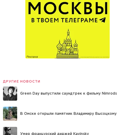
ДРУГИЕ НОВОСТИ
Green Day выпустили саундтрек к фильму Nimrods
В Омске открыли памятник Владимиру Высоцкому
Умер французский диджей Kavinsky