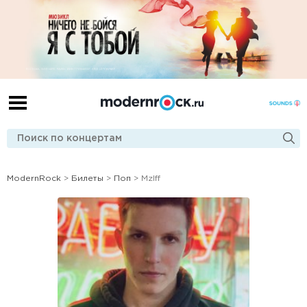
ModernRock
>
Билеты
>
Поп
> Mzlff