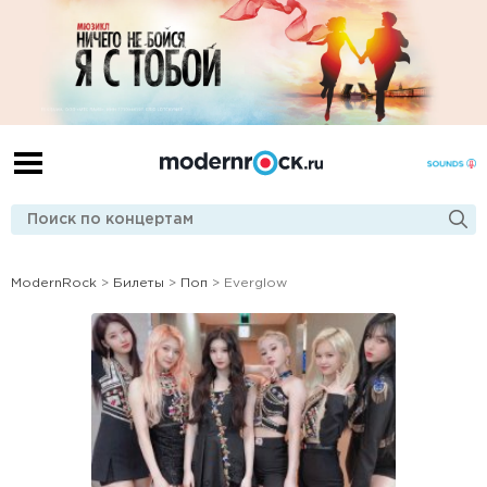
ModernRock
>
Билеты
>
Поп
> Everglow