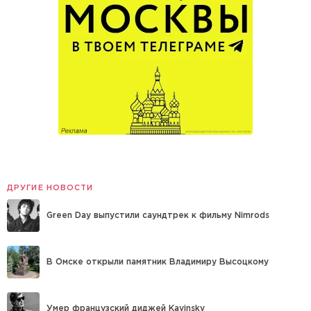
ДРУГИЕ НОВОСТИ
Green Day выпустили саундтрек к фильму Nimrods
В Омске открыли памятник Владимиру Высоцкому
Умер французский диджей Kavinsky