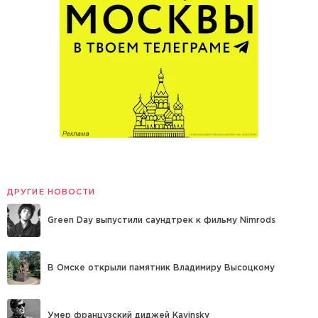
ДРУГИЕ НОВОСТИ
Green Day выпустили саундтрек к фильму Nimrods
В Омске открыли памятник Владимиру Высоцкому
Умер французский диджей Kavinsky