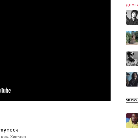
ДРУГ
myneck
 рок
,
Хип-хоп