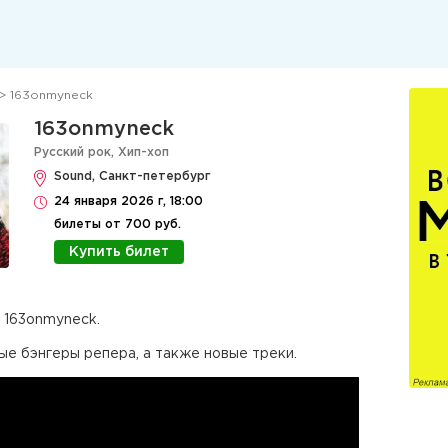
> 163onmyneck
163onmyneck
Русский рок
,
Хип-хоп
Sound, Санкт-петербург
24 января 2026 г, 18:00
билеты от 700 руб.
Купить билет
 163onmyneck.
ые бэнгеры репера, а также новые треки.